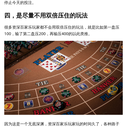
停止今天的投注。
四，是尽量不用双倍压住的玩法
很多资深百家乐玩家都不会用双倍压住的玩法，就是比如第一盘压
100，输了第二盘压200，再输压400的以此类推。
因为这是一个无底深渊，资深百家乐玩家玩的时间久了，各种路子