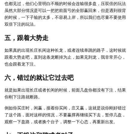
也都见过，他们心里明白不顺的时候会连输很多盘，压双倍的玩法
虽然大部分情况是可以一把把前面亏的全部赢回来，但是遇到很背
的时候，一下子输的太多，不容易上岸，所以我们也尽量不要使用
双倍下注的玩法。
五，跟着大势走
如果真的出现长庄长闲这种长龙，或者连续单跳的路子，这时候就
跟着大势走吧，直到这条龙断掉为止，如果见到龙，我非常开心，
也会跟着龙下注。
六，错过的就让它过去吧
就是如果出现长庄或者长闲的时候，前面几盘你都没有下注，结果
你刚下注路就断路。
例如你买庄时，闲赢，接着你买闲，庄又赢，这就是说你刚好错过
了这个路，面对这样的情况，不要赢撑再继续买下去，暂停几盘，
观察一下盘路，或者换个台子，调整一下心态，再重新出发。