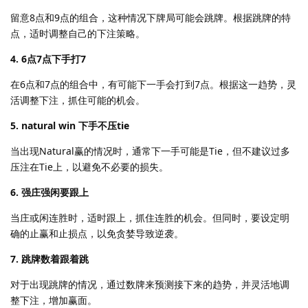
留意8点和9点的组合，这种情况下牌局可能会跳牌。根据跳牌的特
点，适时调整自己的下注策略。
4. 6点7点下手打7
在6点和7点的组合中，有可能下一手会打到7点。根据这一趋势，灵
活调整下注，抓住可能的机会。
5. natural win 下手不压tie
当出现Natural赢的情况时，通常下一手可能是Tie，但不建议过多
压注在Tie上，以避免不必要的损失。
6. 强庄强闲要跟上
当庄或闲连胜时，适时跟上，抓住连胜的机会。但同时，要设定明
确的止赢和止损点，以免贪婪导致逆袭。
7. 跳牌数着跟着跳
对于出现跳牌的情况，通过数牌来预测接下来的趋势，并灵活地调
整下注，增加赢面。