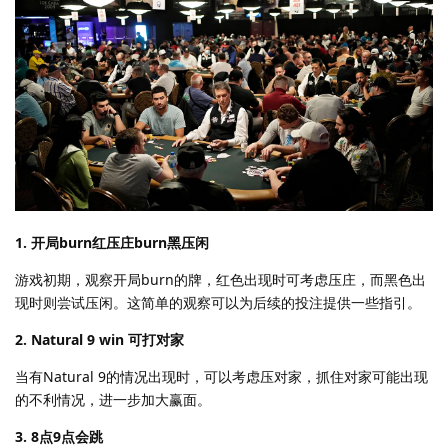
1. 开局burn红压庄burn黑压闲
游戏初期，观察开局burn的牌，红色出现时可考虑压庄，而黑色出
现时则尝试压闲。这简单的观察可以为后续的投注提供一些指引。
2. Natural 9 win 可打对家
当有Natural 9的情况出现时，可以考虑压对家，抓住对家可能出现
的不利情况，进一步加大赢面。
3. 8点9点会跳