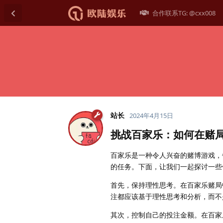
合作联系TG: @cxx008
站长
2024年4月15日
挑战百家乐：如何在赌
百家乐是一种令人兴奋的赌博游戏，
的任务。下面，让我们一起探讨一些
首先，保持理性思考。在百家乐赌局
注都应该基于理性思考和分析，而不
其次，控制自己的投注金额。在百家