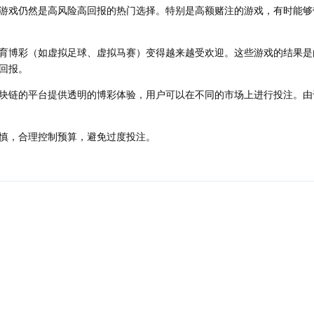
游戏仍然是高风险高回报的热门选择。特别是高额赌注的游戏，有时能够
育博彩（如虚拟足球、虚拟马赛）变得越来越受欢迎。这些游戏的结果是
回报。
块链的平台提供透明的博彩体验，用户可以在不同的市场上进行投注。由
慎，合理控制预算，避免过度投注。