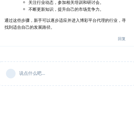
关注行业动态，参加相关培训和研讨会。
不断更新知识，提升自己的市场竞争力。
通过这些步骤，新手可以逐步适应并进入博彩平台代理的行业，寻
找到适合自己的发展路径。
回复
说点什么吧...