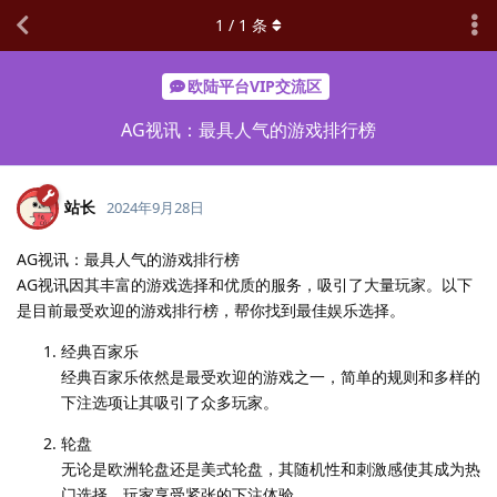
1
/
1
条
欧陆平台VIP交流区
AG视讯：最具人气的游戏排行榜
站长
2024年9月28日
AG视讯：最具人气的游戏排行榜
AG视讯因其丰富的游戏选择和优质的服务，吸引了大量玩家。以下
是目前最受欢迎的游戏排行榜，帮你找到最佳娱乐选择。
经典百家乐
经典百家乐依然是最受欢迎的游戏之一，简单的规则和多样的
下注选项让其吸引了众多玩家。
轮盘
无论是欧洲轮盘还是美式轮盘，其随机性和刺激感使其成为热
门选择，玩家享受紧张的下注体验。