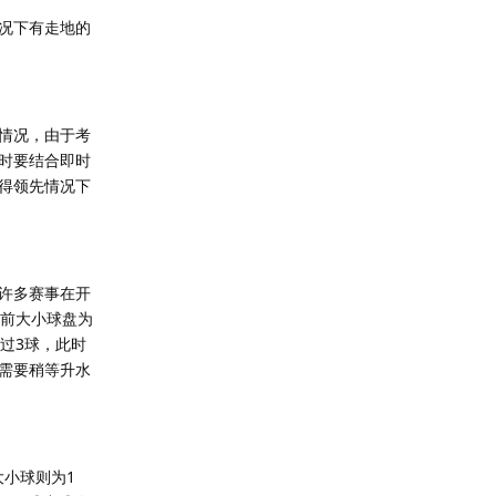
况下有走地的
情况，由于考
时要结合即时
得领先情况下
。许多赛事在开
赛前大小球盘为
过3球，此时
亦需要稍等升水
大小球则为1