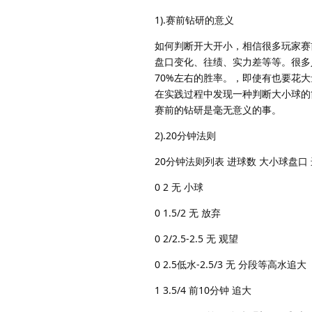
1).赛前钻研的意义
如何判断开大开小，相信很多玩家赛
盘口变化、往绩、实力差等等。很多
70%左右的胜率。，即使有也要花
在实践过程中发现一种判断大小球的
赛前的钻研是毫无意义的事。
2).20分钟法则
20分钟法则列表 进球数 大小球盘口
0 2 无 小球
0 1.5/2 无 放弃
0 2/2.5-2.5 无 观望
0 2.5低水-2.5/3 无 分段等高水追大
1 3.5/4 前10分钟 追大