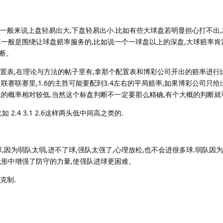
,一般来说上盘轻易出大,下盘轻易出小.比如有些大球盘若明显担心打不出,
率一般是围绕让球盘赔率服务的,比如说一个一球盘以上的深盘,大球赔率肯
断。
配置表,在理论与方法的帖子里有,拿那个配置表和博彩公司开出的赔率进行
赛联赛里,1.6的主胜可能要配到3.4左右的平局赔率,如果博彩公司只给出
球的概率相对较低.当然这个标盘判断不一定要那么精确,有个大概的判断就
 2.4 3.1 2.6这样两头低中间高之类的.
球,因为弱队太弱,进不了球,强队太强了,心理放松,也不会进很多球.弱队因
无形中增强了防守的力量,使强队进球更困难。
克制.