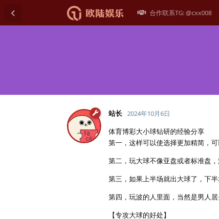
合作联系TG: @cxx008
站长
2024年10月6日
体育博彩大小球钻研的经验分享
第一，这样可以使选择更加精简，可
第二，玩大球不像亚盘或者标准盘，
第三，如果上半场就出大球了，下半
第四，玩波的人里面，当然是男人居
【专攻大球的好处】