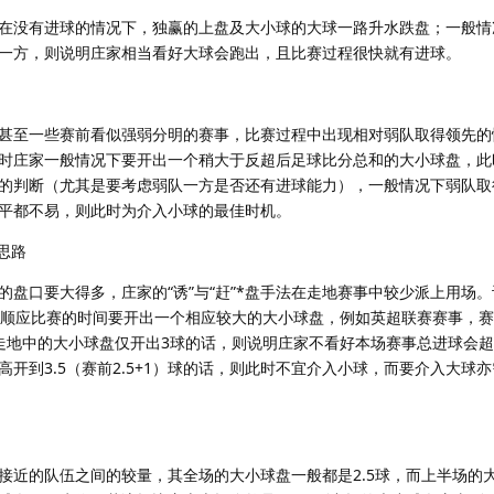
在没有进球的情况下，独赢的上盘及大小球的大球一路升水跌盘；一般情
一方，则说明庄家相当看好大球会跑出，且比赛过程很快就有进球。
甚至一些赛前看似强弱分明的赛事，比赛过程中出现相对弱队取得领先的
时庄家一般情况下要开出一个稍大于反超后足球比分总和的大小球盘，此
的判断（尤其是要考虑弱队一方是否还有进球能力），一般情况下弱队取
平都不易，则此时为介入小球的最佳时机。
思路
盘口要大得多，庄家的“诱”与“赶”*盘手法在走地赛事中较少派上用场
要顺应比赛的时间要开出一个相应较大的大小球盘，例如英超联赛赛事，
时走地中的大小球盘仅开出3球的话，则说明庄家不看好本场赛事总进球会超
开到3.5（赛前2.5+1）球的话，则此时不宜介入小球，而要介入大球
接近的队伍之间的较量，其全场的大小球盘一般都是2.5球，而上半场的