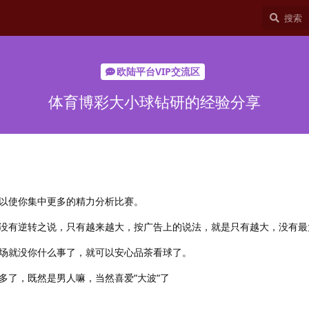
欧陆平台VIP交流区
体育博彩大小球钻研的经验分享
以使你集中更多的精力分析比赛。
没有逆转之说，只有越来越大，按广告上的说法，就是只有越大，没有最
场就没你什么事了，就可以安心品茶看球了。
多了，既然是男人嘛，当然喜爱“大波“了