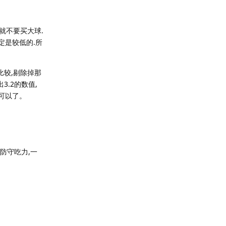
就不要买大球.
定是较低的.所
比较,剔除掉那
3.2的数值,
可以了。
为防守吃力,一
回复