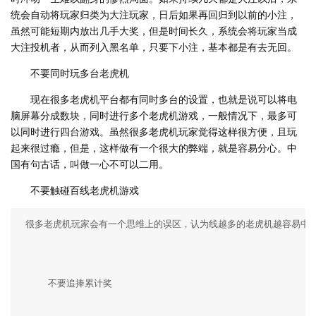
统会自动将玩家归类为大注玩家，日后如果再回归到以前的小注，
虽然可能短期内放出几手大奖，但是时间长久，系统会将玩家当成
大注投机者，从而列入黑名单，只要下小注，基本都是有去无回。
不要同时玩多台老虎机
现在很多老虎机平台都有同时多台的设置，也就是说可以将电
脑屏幕分成数块，同时进行多个老虎机游戏，一般情况下，最多可
以同时进行四台游戏。虽然很多老虎机玩家觉得这样很方便，且玩
起来很过瘾，但是，这样做有一个很大的弊端，就是容易分心。中
国有句古话，叫做一心不可以二用。
不要触碰百线老虎机游戏
 很多老虎机玩家会有一个思维上的误区，认为线越多的老虎机越容易中
     不要追捧累计奖
