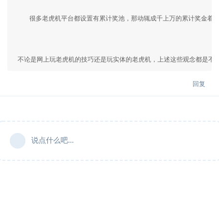
    很多老虎机平台都设置有累计奖池，那动辄成千上万的累计奖金着
 不论是网上玩老虎机的技巧还是玩实体的老虎机，上述这些观念都是不
回复
说点什么吧...