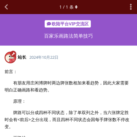
1
/
1
条
欧陆平台VIP交流区
百家乐画路法简单技巧
站长
2024年10月22日
前言：
有朋友用庄闲博牌时两边牌张数相加来看趋势，因此大家需要
明白正确画路和看趋势。
原理：
牌路可以分成四种不同状态，除了单双列之外，当六张牌定胜
时会有<前后>之分出现，而且四种不同状态会因每手牌张数不停改
变。