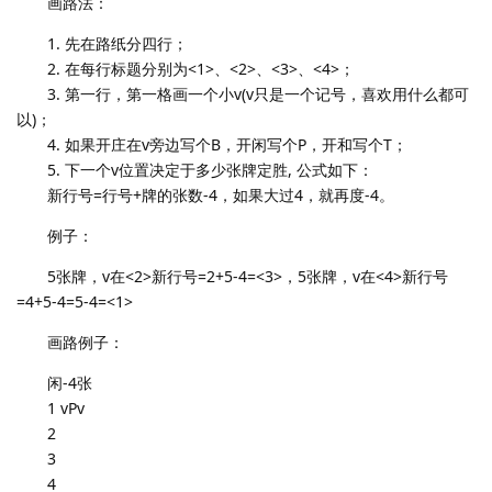
画路法：
1. 先在路纸分四行；
2. 在每行标题分别为<1>、<2>、<3>、<4>；
3. 第一行，第一格画一个小v(v只是一个记号，喜欢用什么都可
以)；
4. 如果开庄在v旁边写个B，开闲写个P，开和写个T；
5. 下一个v位置决定于多少张牌定胜, 公式如下：
新行号=行号+牌的张数-4，如果大过4，就再度-4。
例子：
5张牌，v在<2>新行号=2+5-4=<3>，5张牌，v在<4>新行号
=4+5-4=5-4=<1>
画路例子：
闲-4张
1 vPv
2
3
4