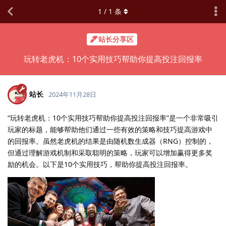
1
/
1
条
站长分享区
玩转老虎机：10个实用技巧帮助你提高投注回报率
站长
2024年11月28日
“玩转老虎机：10个实用技巧帮助你提高投注回报率”是一个非常吸引
玩家的标题，能够帮助他们通过一些有效的策略和技巧提高游戏中
的回报率。虽然老虎机的结果是由随机数生成器（RNG）控制的，
但通过理解游戏机制和采取聪明的策略，玩家可以增加赢得更多奖
励的机会。以下是10个实用技巧，帮助你提高投注回报率。