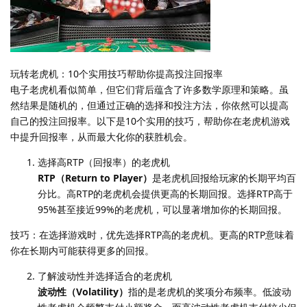
玩转老虎机：10个实用技巧帮助你提高投注回报率
电子老虎机看似简单，但它们背后蕴含了许多数学原理和策略。虽
然结果是随机的，但通过正确的选择和投注方法，你依然可以提高
自己的投注回报率。以下是10个实用的技巧，帮助你在老虎机游戏
中提升回报率，从而最大化你的获胜机会。
选择高RTP（回报率）的老虎机
RTP（Return to Player）
是老虎机回报给玩家的长期平均百
分比。高RTP的老虎机会提供更高的长期回报。选择RTP高于
95%甚至接近99%的老虎机，可以显著增加你的长期回报。
技巧：在选择游戏时，优先选择RTP高的老虎机。更高的RTP意味着
你在长期内可能获得更多的回报。
了解波动性并选择适合的老虎机
波动性（Volatility）
指的是老虎机的奖项分布频率。低波动