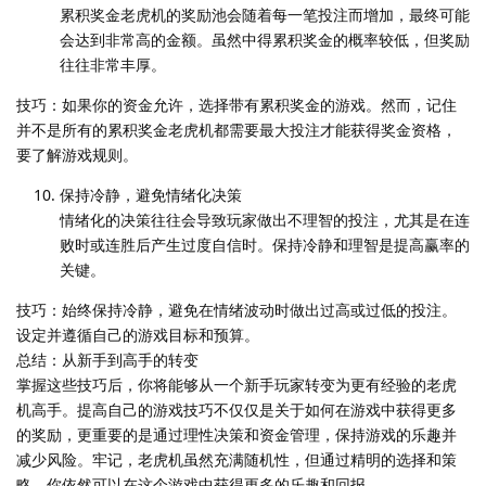
累积奖金老虎机的奖励池会随着每一笔投注而增加，最终可能
会达到非常高的金额。虽然中得累积奖金的概率较低，但奖励
往往非常丰厚。
技巧：如果你的资金允许，选择带有累积奖金的游戏。然而，记住
并不是所有的累积奖金老虎机都需要最大投注才能获得奖金资格，
要了解游戏规则。
保持冷静，避免情绪化决策
情绪化的决策往往会导致玩家做出不理智的投注，尤其是在连
败时或连胜后产生过度自信时。保持冷静和理智是提高赢率的
关键。
技巧：始终保持冷静，避免在情绪波动时做出过高或过低的投注。
设定并遵循自己的游戏目标和预算。
总结：从新手到高手的转变
掌握这些技巧后，你将能够从一个新手玩家转变为更有经验的老虎
机高手。提高自己的游戏技巧不仅仅是关于如何在游戏中获得更多
的奖励，更重要的是通过理性决策和资金管理，保持游戏的乐趣并
减少风险。牢记，老虎机虽然充满随机性，但通过精明的选择和策
略，你依然可以在这个游戏中获得更多的乐趣和回报。