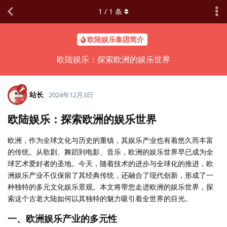
1
/
1
条
欧陆娱乐集团简介
欧陆娱乐：探索欧洲的娱乐世界
站长
2024年12月3日
欧陆娱乐：探索欧洲的娱乐世界
欧洲，作为全球文化与历史的重镇，其娱乐产业也有着悠久而丰富
的传统。从歌剧、舞蹈到电影、音乐，欧洲的娱乐世界早已成为全
球艺术爱好者的圣地。今天，随着技术的进步与全球化的推进，欧
洲娱乐产业不仅保留了其经典传统，还融合了现代创新，形成了一
种独特的多元文化娱乐景观。本文将带您走进欧洲的娱乐世界，探
索这个古老大陆如何以其独特的魅力吸引着全世界的目光。
一、欧洲娱乐产业的多元性