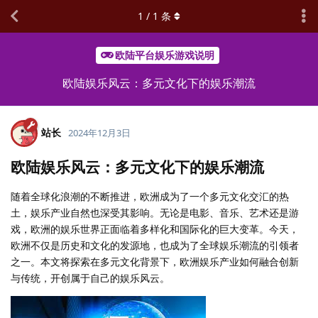
1
/
1
条
欧陆平台娱乐游戏说明
欧陆娱乐风云：多元文化下的娱乐潮流
站长
2024年12月3日
欧陆娱乐风云：多元文化下的娱乐潮流
随着全球化浪潮的不断推进，欧洲成为了一个多元文化交汇的热
土，娱乐产业自然也深受其影响。无论是电影、音乐、艺术还是游
戏，欧洲的娱乐世界正面临着多样化和国际化的巨大变革。今天，
欧洲不仅是历史和文化的发源地，也成为了全球娱乐潮流的引领者
之一。本文将探索在多元文化背景下，欧洲娱乐产业如何融合创新
与传统，开创属于自己的娱乐风云。