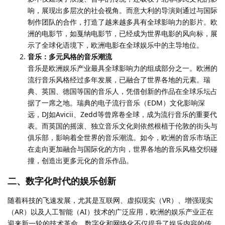
响，展现出多层次的社会视角。而意大利的导演则通过与国际
制作团队的合作，打造了越来越多具有全球影响力的影片。欧
洲的电影节，如戛纳电影节，已经成为世界电影的风向标，展
示了全球化语境下，欧洲电影在全球娱乐中的主导地位。
音乐：多元风格的音乐潮流
音乐是欧洲娱乐产业最具全球影响力的组成部分之一。欧洲的
流行音乐风格经过多年发展，已融合了世界各地的元素。瑞
典、英国、德国等国的音乐人，凭借创新的作品在全球乐坛占
据了一席之地。瑞典的电子流行音乐（EDM）文化影响深
远，DJ如Avicii、Zedd等曾席卷全球，成为流行音乐的重要代
表。而英国的摇滚、独立音乐文化则依然根植于伦敦的街头与
俱乐部，影响着全世界的音乐潮流。如今，欧洲的音乐市场正
在走向更加融合与国际化的方向，世界各地的音乐风格交织碰
撞，创造出更多元化的音乐作品。
二、数字化时代的娱乐创新
随着科技的飞速发展，尤其是互联网、虚拟现实（VR）、增强现实
（AR）以及人工智能（AI）技术的广泛应用，欧洲的娱乐产业正在
迎来新一轮的技术革命。数字化和网络化不仅提升了娱乐内容的传