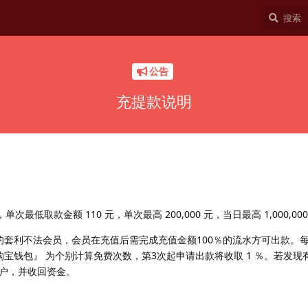
公告
充提款说明
最低取款金额 110 元，单次最高 200,000 元，当日最高 1,000,000
的套利不法会员，会员在充值后需完成充值金额100％的流水方可出款。
宝钱包』 为个别计算免费次数，第3次起申请出款将收取 1 ％。若发现
户，并收回资金。
。