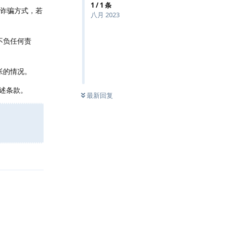
1
/
1
条
种诈骗方式，若
八月 2023
不负任何责
帐的情况。
述条款。
最新回复
回复