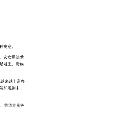
种寓意。
。玄女用法术
是君王、贵族
也越来越丰富多
筑和雕刻中，
祥、荣华富贵等