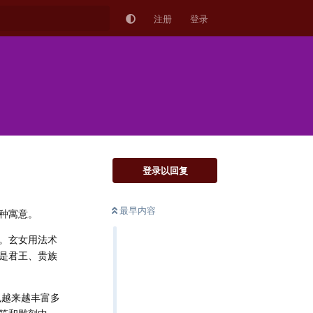
注册
登录
登录以回复
最早内容
种寓意。
。玄女用法术
是君王、贵族
也越来越丰富多