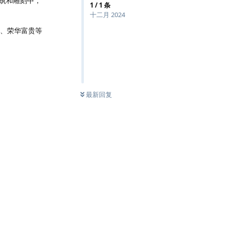
筑和雕刻中，
1
/
1
条
十二月 2024
祥、荣华富贵等
最新回复