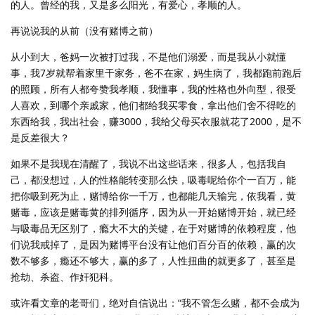
的人。曾经的我，又是多么阳光，有爱心，孝顺的人。
再说说我的从前（没有赌博之前）
从小到大，爸妈一次被打过我，不是他们溺爱，而是我从小就懂
事，我7岁就帮着家里干家务，爸不在家，妈生病了，我都跑前跑后
的照顾，所有人都夸赞我孝顺，我懂事，我的性格也外向型，很受
人喜欢，到哪个亲戚家，他们都给我买零食，拿出他们舍不得吃的
东西给我，我出社会，赚3000，我给父母买衣服就花了2000，是不
是反差很大？
如果不是我现在清醒了，我说不出这些话来，很多人，包括我自
己，都没想过，人的性格能转变那么快，吸毒呢给你个一百万，能
把你吸到死为止，赌博给你一千万，也都能几天输完，依我看，黄
赌毒，应该是赌毒黄的排列循序，因为从一开始赌博开始，就已经
与吸毒品无区别了，瘾大不大的关键，在于对赌博的依赖程度，他
们说我戒掉了，是因为赌博平台没有让他们百分百的依赖，赢的次
数不够多，瘾还不够大，赢的多了，人性扭曲的就更多了，甚至是
抢劫、杀盗、作奸犯科。
或许看文章的老哥们，绝对自信说出：“我不管怎么赌，都不会成为