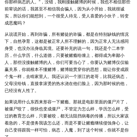
你那样病态的人。”，没错，我刚接触赌博的时候，我也不相信那些
前辈说的话，我甚至不相信我会骗人，因为从小开始，我就很诚
实，所以你们能想到，一个很受人待见，受人喜爱的小伙子，转变
成恶魔吗？
从说谎开始，再到诈骗，所有赌徒的诈骗，都是在特别缺钱的情况
下，自然孕育，这都是被正常人所不理解的，因为正常人无法感同
身受，也没办法身临其境。还要补充的说一句，我还是个二本学
历，什么学历，什么道德，只要被赌瘾给缠上，都得成为卑鄙小
人，那些没接触赌博的人，你们可要当心了，你要认为赌博仅仅输
赢关系，你就根本不懂赌博，赌博能贯穿你的思想，能让你变成跟
个鬼一样，去啃家里人。我还认识一个浙江的老哥，比我还病态，
父母没给钱，直接拿滚烫的热水浇在他们脸上，因为那时候的他，
已经没有人性了。
如果说用什么东西来形容一下赌瘾。那就是电影里面的僵尸片了，
被僵尸咬了，很快也变成僵尸，不管定力怎么样，学历怎么样，受
过的教育怎么样，只要被咬，都无法阻挡病毒的传播，所以大家该
着急的，不是债务我该怎么还，而是不要让赌瘾继续侵蚀身心，让
自己变得跟我一样可怕，病态，入魔，到了这个时候，你就不是你
了。