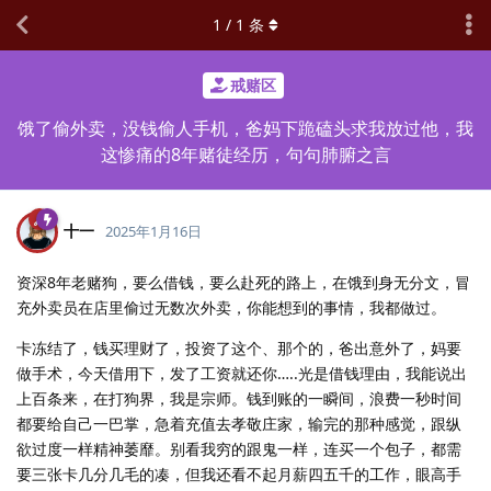
1
/
1
条
戒赌区
饿了偷外卖，没钱偷人手机，爸妈下跪磕头求我放过他，我
这惨痛的8年赌徒经历，句句肺腑之言
十一
2025年1月16日
资深8年老赌狗，要么借钱，要么赴死的路上，在饿到身无分文，冒
充外卖员在店里偷过无数次外卖，你能想到的事情，我都做过。
卡冻结了，钱买理财了，投资了这个、那个的，爸出意外了，妈要
做手术，今天借用下，发了工资就还你…..光是借钱理由，我能说出
上百条来，在打狗界，我是宗师。钱到账的一瞬间，浪费一秒时间
都要给自己一巴掌，急着充值去孝敬庄家，输完的那种感觉，跟纵
欲过度一样精神萎靡。别看我穷的跟鬼一样，连买一个包子，都需
要三张卡几分几毛的凑，但我还看不起月薪四五千的工作，眼高手