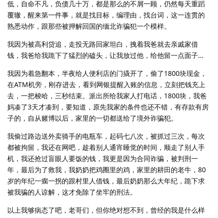
低，自命不凡，负债几十万，都是那么的不屑一顾，仍然每天重蹈
覆辙，醒来第一件事，就是找目标，编理由，找台词，这一连贯的
熟悉动作，跟那些被押解回国的缅北诈骗犯一个模样。
我因为被高利贷追，走投无路回家坦白，拽着我爸就去亲戚家借
钱，我爸给我跪下了猛烈的磕头，让我放过他，给他留一点面子…
我因为着急翻本，半夜给人便利店的门撬开了，偷了1800块现金，
在ATM机旁，刚存进去，看到网银提醒入账的信息，立刻把钱充上
去，一把梭哈，三秒结束。派出所给我家人打电话，1800块，我爸
妈凑了3天才凑到，要知道，原先我家的条件也还不错，有存款有房
子的，自从赌博以后，家里的一切都送给了境外诈骗犯。
我偷过路边送外卖骑手的电瓶车，起码七八次，被抓过三次，每次
都被拘留，我还在网吧，趁着别人通宵睡觉的时间，顺走了别人手
机，我还抢过盲眼人要饭的钱，我更是因为合同诈骗，被判刑一
年，最后为了救我，我奶奶把鸡圈里的鸡，家里的耕田的老牛，80
岁的年纪一瘸一拐的跟村里人借钱，最后奶奶那么大年纪，跪下求
被我骗的人谅解，这才免除了坐牢的刑法。
以上我够病态了吧，老哥们，但你绝对想不到，曾经的我是什么样