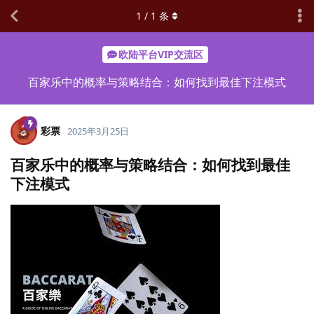
1
/
1
条
欧陆平台VIP交流区
百家乐中的概率与策略结合：如何找到最佳下注模式
彩票
2025年3月25日
百家乐中的概率与策略结合：如何找到最佳
下注模式