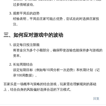
过多情绪波动。
观察平局后的趋势
经验表明，平局后庄家可能占优势，尝试在此时选择庄家投
注。
三、如何应对游戏中的波动
设定每日投注限额
将资金分为多个小额部分，确保即使连输也能保持参与游戏的
资本。
长短周期结合
设定短期目标（例如每10局分析一次趋势）和长期计划（记
录100局数据）。
百家乐是一场概率与策略的结合游戏，玩家需在理解规则的基础
上，结合自身的风险偏好选择合适的下注模式。
回复