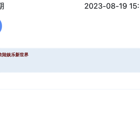
欧陆娱乐新世界