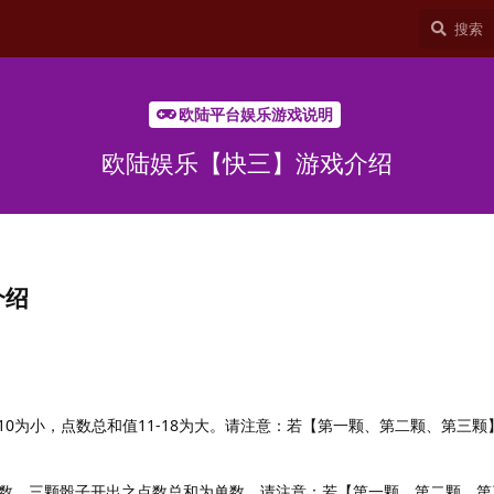
欧陆平台娱乐游戏说明
欧陆娱乐【快三】游戏介绍
介绍
10为小，点数总和值11-18为大。请注意：若【第一颗、第二颗、第三
数，三颗骰子开出之点数总和为单数。请注意：若【第一颗、第二颗、第