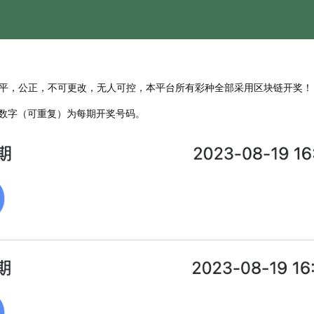
平，公正，不可更改，无人可控，本平台所有彩种全部采用区块链开奖！
6）数字（可重复）为每期开奖号码。