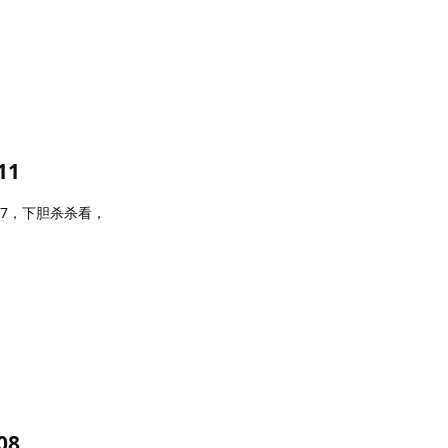
11
167，下胆杀杀看，
08