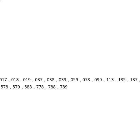
17，018，019，037，038，039，059，078，099，113，135，137
578，579，588，778，788，789