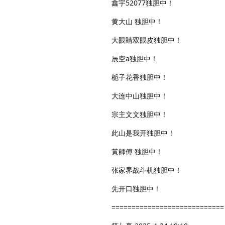
鑫宇52077独胆中！
黄大山 独胆中！
大眼睛双眼皮独胆中！
辰空a独胆中！
栀子花香独胆中！
大连中山独胆中！
宗主文文独胆中！
此山是我开独胆中！
黃師傅 独胆中！
张家界战斗机独胆中！
先开口独胆中！
============================