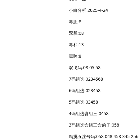
小白分析 2025-4-24
毒胆:8
双胆:08
毒和:13
毒跨:8
双飞码:08 05 58
7码组选:0234568
6码组选:023458
5码组选:03458
4码组选含组三:0458
3码组选含组三含豹子:058
精挑五注号码:058 048 458 345 256