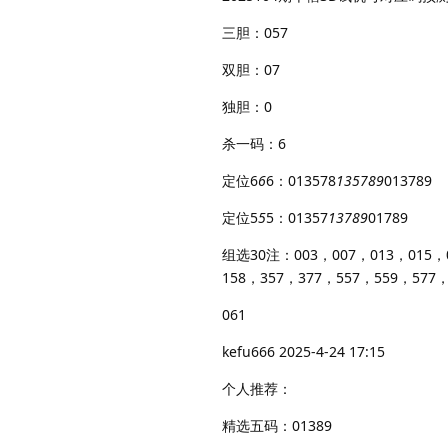
三胆：057
双胆：07
独胆：0
杀一码：6
定位6
6
6：013578
135789
013789
定位5
5
5：01357
13789
01789
组选30注：003，007，013，015，0
158，357，377，557，559，577，
061
kefu666 2025-4-24 17:15
个人推荐：
精选五码：01389