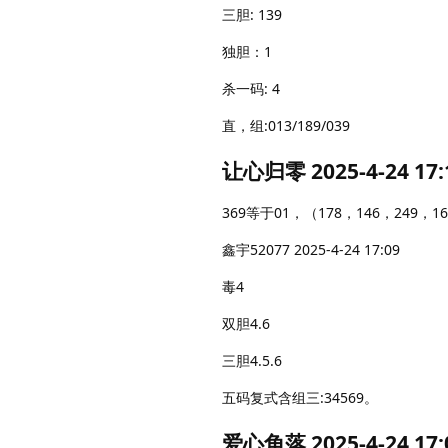
三胆: 139
独胆：1
杀一码: 4
直，组:013/189/039
让心归零 2025-4-24 17:
369等于01，（178，146，249，
鑫宇52077 2025-4-24 17:09
毒4
双胆4.6
三胆4.5.6
五码复式含组三:34569。
爱心角落 2025-4-24 17: