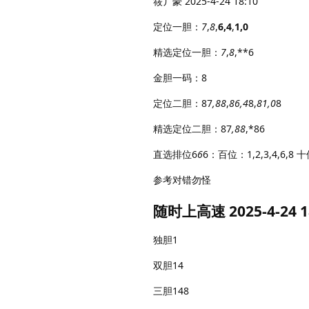
筱丿豪 2025-4-24 18:10
定位一胆：
7
,
8
,
6,4
,
1,0
精选定位一胆：
7
,
8
,**6
金胆一码：8
定位二胆：87
,88
,
86,4
8,
81,0
8
精选定位二胆：87
,88
,*86
直选排位6
6
6：百位：1,2,3,4,6,8 十位
参考对错勿怪
随时上高速 2025-4-24 1
独胆1
双胆14
三胆148