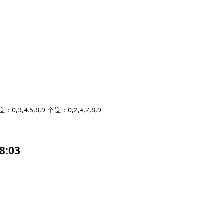
：0,3,4,5,8,9 个位：0,2,4,7,8,9
8:03