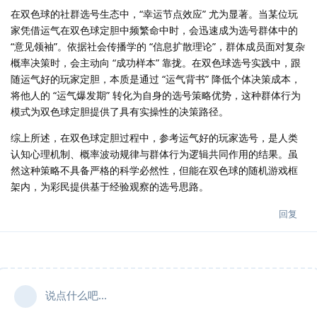
在双色球的社群选号生态中，“幸运节点效应” 尤为显著。当某位玩
家凭借运气在双色球定胆中频繁命中时，会迅速成为选号群体中的
“意见领袖”。依据社会传播学的 “信息扩散理论”，群体成员面对复杂
概率决策时，会主动向 “成功样本” 靠拢。在双色球选号实践中，跟
随运气好的玩家定胆，本质是通过 “运气背书” 降低个体决策成本，
将他人的 “运气爆发期” 转化为自身的选号策略优势，这种群体行为
模式为双色球定胆提供了具有实操性的决策路径。
综上所述，在双色球定胆过程中，参考运气好的玩家选号，是人类
认知心理机制、概率波动规律与群体行为逻辑共同作用的结果。虽
然这种策略不具备严格的科学必然性，但能在双色球的随机游戏框
架内，为彩民提供基于经验观察的选号思路。
回复
说点什么吧...