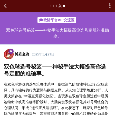
1
/
1
条
欧陆平台VIP交流区
双色球选号秘笈——神秘手法大幅提高你选号定胆的准确
率。
博彩交流
2025年5月21日
双色球选号秘笈——神秘手法大幅提高你选
号定胆的准确率。
在双色球游戏的选号策略体系中，依据运气阶段性特征进行定胆选
择，具有独特的行为逻辑与数据支撑。从认知心理学角度分析，人
类决策存在 “幸运直觉强化效应”。当玩家在双色球定胆过程中经历
连续命中或高准确率阶段时，大脑奖赏系统会强化其对号码组合的
心理认同，形成 “运气正反馈循环”。在此状态下，玩家对双色球号
码的敏感度大幅提升，甚至可能将潜意识中的随机联想转化为具象