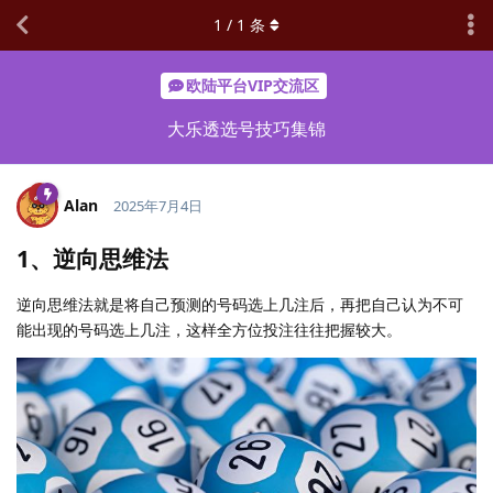
1
/
1
条
欧陆平台VIP交流区
大乐透选号技巧集锦
Alan
2025年7月4日
1、逆向思维法
逆向思维法就是将自己预测的号码选上几注后，再把自己认为不可
能出现的号码选上几注，这样全方位投注往往把握较大。