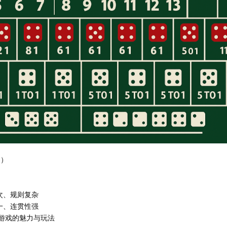
s）
次、规则复杂
一、连贯性强
骰游戏的魅力与玩法