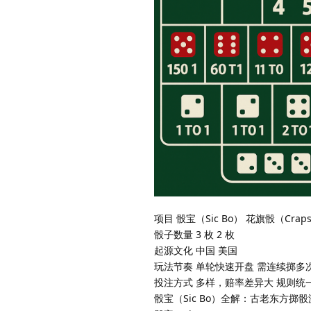
项目 骰宝（Sic Bo） 花旗骰（Crap
骰子数量 3 枚 2 枚
起源文化 中国 美国
玩法节奏 单轮快速开盘 需连续掷多
投注方式 多样，赔率差异大 规则统
骰宝（Sic Bo）全解：古老东方掷