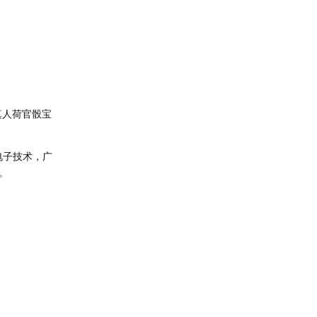
入真人荷官骰宝
与电子技术，广
。