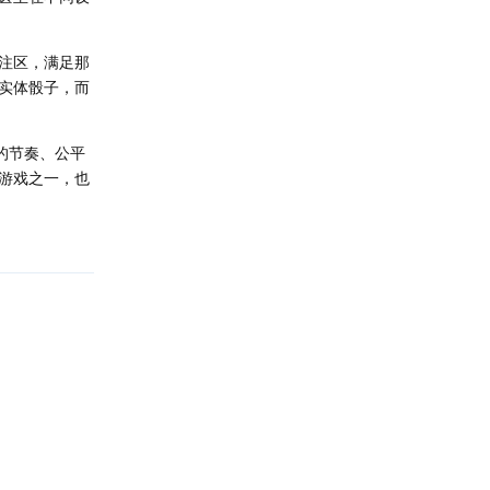
注区，满足那
实体骰子，而
的节奏、公平
游戏之一，也
回复