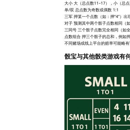
大小 大（总点数11–17），小（总点数4
单/双 总点数为奇数或偶数 1:1
三军 押某一个点数（如：押“4”）出现1–3
对子 预测其中两个骰子点数相同（如两个“6
三同号 三个骰子点数完全相同（如全是“3
点数组合 押三个骰子的总和，例如押“9点”、
不同赌场或线上平台的赔率可能略有
骰宝与其他骰类游戏有