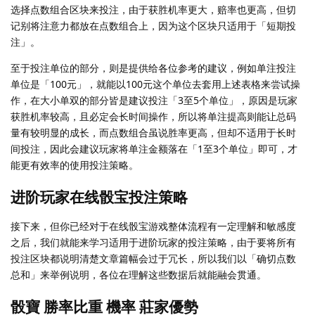
选择点数组合区块来投注，由于获胜机率更大，赔率也更高，但切
记别将注意力都放在点数组合上，因为这个区块只适用于「短期投
注」。
至于投注单位的部分，则是提供给各位参考的建议，例如单注投注
单位是「100元」，就能以100元这个单位去套用上述表格来尝试操
作，在大小单双的部分皆是建议投注「3至5个单位」，原因是玩家
获胜机率较高，且必定会长时间操作，所以将单注提高则能让总码
量有较明显的成长，而点数组合虽说胜率更高，但却不适用于长时
间投注，因此会建议玩家将单注金额落在「1至3个单位」即可，才
能更有效率的使用投注策略。
进阶玩家在线骰宝投注策略
接下来，但你已经对于在线骰宝游戏整体流程有一定理解和敏感度
之后，我们就能来学习适用于进阶玩家的投注策略，由于要将所有
投注区块都说明清楚文章篇幅会过于冗长，所以我们以「确切点数
总和」来举例说明，各位在理解这些数据后就能融会贯通。
骰寶 勝率比重 機率 莊家優勢