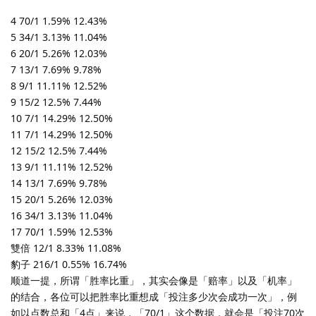
4 70/1 1.59% 12.43%
5 34/1 3.13% 11.04%
6 20/1 5.26% 12.03%
7 13/1 7.69% 9.78%
8 9/1 11.11% 12.52%
9 15/2 12.5% 7.44%
10 7/1 14.29% 12.50%
11 7/1 14.29% 12.50%
12 15/2 12.5% 7.44%
13 9/1 11.11% 12.52%
14 13/1 7.69% 9.78%
15 20/1 5.26% 12.03%
16 34/1 3.13% 11.04%
17 70/1 1.59% 12.53%
雙倍 12/1 8.33% 11.08%
豹子 216/1 0.55% 16.74%
顺道一提，所谓「胜率比重」，其实会像是「赔率」以及「机率」
的结合，各位可以把胜率比重想成「投注多少次会成功一次」，例
如以点数总和「4点」来说，「70/1」这个数据，就会是「投注70次