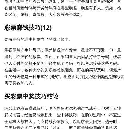
段时间未中奖的彩票号码列出，逐一与当时各期开奖号码核对，查
看当时所选号码与开奖号码存在哪些误差，误差有多大。例如，检
查区间、尾数、奇偶数、大小数等是否选对。
彩票赚钱技巧(12)
要有充分的理由相信自己的选号能力。
重视偶然产生的号码：偶然情况时有发生，虽然不可预测，但一旦
遇到，不应轻易放弃。例如，如果销售人员因故打错了号码，或者
他人支付的金额不足但已经生成了号码，可以考虑接受这些号码。
在生活中，各种大小的失误都难以避免，而在购买彩票时，偶然产
生的号码也是一种形式的“摇奖”。坦然面对并接受这种偶然是购彩者
需要具备的心态。
买彩票中奖技巧结论
综合上述彩票赚钱技巧，尽管彩票游戏充满运气成分，但对于专业
彩民而言，经验仍能累积出一些中奖技巧。在购彩过程中，不宜过
于追求大额投入，而应持续少量投入，以追求最大回报。选号时，
无需刻意追求开奖号码的「趋势」，而是可关注实用的选号技巧，