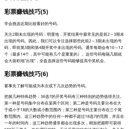
彩票赚钱技巧(5)
学会挑选近期比较看好的号码。
关注2期未出现的号码：明显地，开奖结果中最常见的是前2～3期未
出现的号码。因此，我们可以专注选择那些此前2～3期未出现的号
码，即前第3期和第4期开奖中未出现的号码。通常每期会有10～12
个（最多14个，其中可能有几个是重复的）。这些号码每隔几期就
会大面积地“出现”，全盘选择这些号码能够提高中奖机会。
彩票赚钱技巧(6)
要事先了解可能成为本次或下几次趋势的号码。
把握几种特殊趋势：36选7的开奖号码有三种特别的趋势值得关注。
第一种是号码集中分布在某两个区间；第二种是号码主要分布在大
于或小于18的大数或小数范围内；第三种是号码主要分布在三个尾
数范围内。这三种趋势中的任何一种都不超过18选7的范围，并且在
一年的时间内，这三种趋势通常都会出现多次，稍加把握即可获得