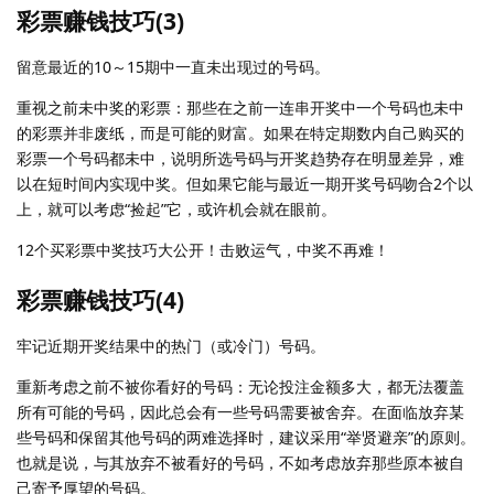
彩票赚钱技巧(3)
留意最近的10～15期中一直未出现过的号码。
重视之前未中奖的彩票：那些在之前一连串开奖中一个号码也未中
的彩票并非废纸，而是可能的财富。如果在特定期数内自己购买的
彩票一个号码都未中，说明所选号码与开奖趋势存在明显差异，难
以在短时间内实现中奖。但如果它能与最近一期开奖号码吻合2个以
上，就可以考虑“捡起”它，或许机会就在眼前。
12个买彩票中奖技巧大公开！击败运气，中奖不再难！
彩票赚钱技巧(4)
牢记近期开奖结果中的热门（或冷门）号码。
重新考虑之前不被你看好的号码：无论投注金额多大，都无法覆盖
所有可能的号码，因此总会有一些号码需要被舍弃。在面临放弃某
些号码和保留其他号码的两难选择时，建议采用“举贤避亲”的原则。
也就是说，与其放弃不被看好的号码，不如考虑放弃那些原本被自
己寄予厚望的号码。