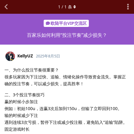
1
/
1
条
欧陆平台VIP交流区
百家乐如何利用“投注节奏”减少损失？
KellyUZ
2025年8月5日
一、为什么投注节奏很重要？
很多玩家因为下注过快、追输、情绪化操作导致资金流失。掌握正
确的投注节奏，可以减少损失，提高胜率！
二、3个投注节奏技巧
赢的时候小步加注
例如：初始100u，连赢3次后加到150u，但输了立即回到100。
输的时候减少下注
遇到连续3次亏损，暂停下注或减少投注额，避免陷入“追输”陷阱。
固定游戏时长