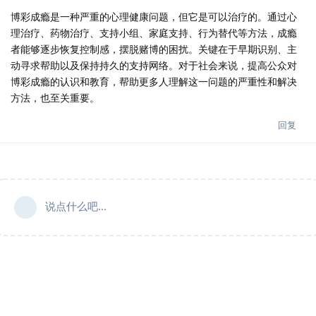
博彩成瘾是一种严重的心理健康问题，但它是可以治疗的。通过心
理治疗、药物治疗、支持小组、家庭支持、行为替代等方法，成瘾
者能够逐步恢复控制感，摆脱赌博的困扰。关键在于早期识别、主
动寻求帮助以及保持持久的支持网络。对于社会来说，提高公众对
博彩成瘾的认识和教育，帮助更多人理解这一问题的严重性和解决
方法，也至关重要。
回复
说点什么吧...