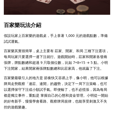
百家樂玩法介紹
假設玩家上百家樂的遊戲桌，手上拿著 1,000 元的遊戲點數，準備
試試運氣。
百家樂其實很簡單，桌上主要有 莊家、閒家、和局 三種下注選項，
每局玩家只要選擇一邊下注就行。遊戲開始時，莊家和閒家各發兩
張牌，牌點數總和超過 9 只取個位數，比如 7+8=15 → 5 點。小明
下注閒家，結果閒家兩張牌點數總和比莊家高，他就贏了下注。
百家樂最吸引人的地方是 節奏快又容易上手，像小明，他可以根據
牌局走勢觀察「連莊、連閒」的趨勢，決定下一局下注策略，也可
以選擇保守下注或小額試手氣。即便輸了，也不必慌張，因為每局
都是獨立事件，重點是 掌握自己的心態和資金管理。小明從一開始
的好奇新手，慢慢學會看路、觀察牌局規律，也能享受刺激又不失
控的遊戲樂趣。