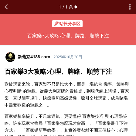
1
/
1
条
站长分享区
百家樂3大攻略:心理、牌路、順勢下注
新葡京4188.​com
2025年10月20日
百家樂3大攻略:心理、牌路、順勢下注
對於玩家來說，百家樂不只是比大小，而是一場結合 機率、策略與
心理判斷 的遊戲。從義大利宮廷的貴族桌，到現代線上賭場，百家
樂一直以簡單規則、快節奏和高娛樂性，吸引全球玩家，成為賭場
中最受歡迎的遊戲之一。
百家樂勝率提升，不只靠運氣，更要懂得 百家樂技巧 與 心理學策
略。許多玩家常搜尋「百家樂怎麼玩才會贏」、「百家樂最佳下注
方式」、「百家樂新手教學」，其實答案都離不開三個核心：心理