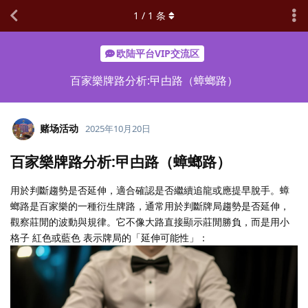
1
/
1
条
欧陆平台VIP交流区
百家樂牌路分析:曱甴路（蟑螂路）
赌场活动
2025年10月20日
百家樂牌路分析:曱甴路（蟑螂路）
用於判斷趨勢是否延伸，適合確認是否繼續追龍或應提早脫手。蟑
螂路是百家樂的一種衍生牌路，通常用於判斷牌局趨勢是否延伸，
觀察莊閒的波動與規律。它不像大路直接顯示莊閒勝負，而是用小
格子 紅色或藍色 表示牌局的「延伸可能性」：