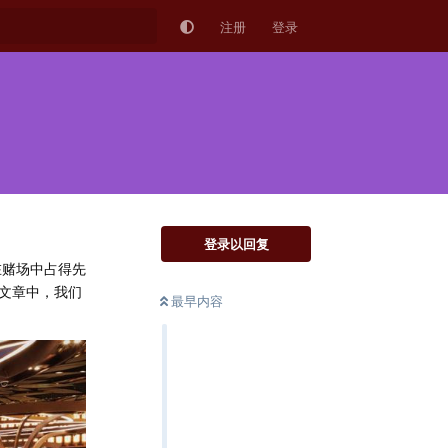
注册
登录
登录以回复
在赌场中占得先
文章中，我们
最早内容