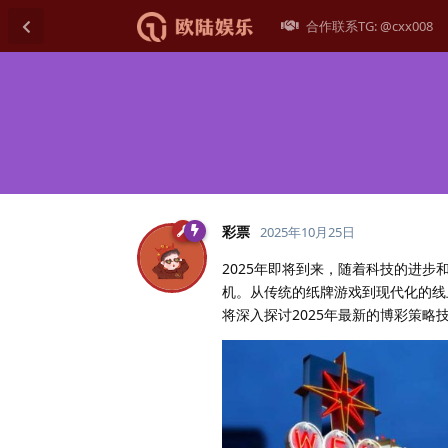
合作联系TG: @cxx008
彩票
2025年10月25日
2025年即将到来，随着科技的进
机。从传统的纸牌游戏到现代化的线
将深入探讨2025年最新的博彩策略