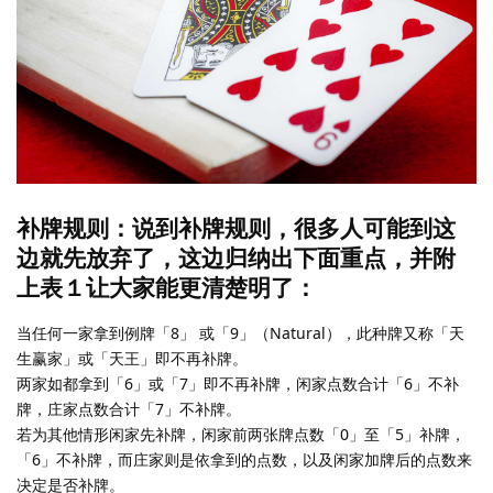
补牌规则：说到补牌规则，很多人可能到这
边就先放弃了，这边归纳出下面重点，并附
上表１让大家能更清楚明了：
当任何一家拿到例牌「8」 或「9」（Natural），此种牌又称「天
生赢家」或「天王」即不再补牌。
两家如都拿到「6」或「7」即不再补牌，闲家点数合计「6」不补
牌，庄家点数合计「7」不补牌。
若为其他情形闲家先补牌，闲家前两张牌点数「0」至「5」补牌，
「6」不补牌，而庄家则是依拿到的点数，以及闲家加牌后的点数来
决定是否补牌。