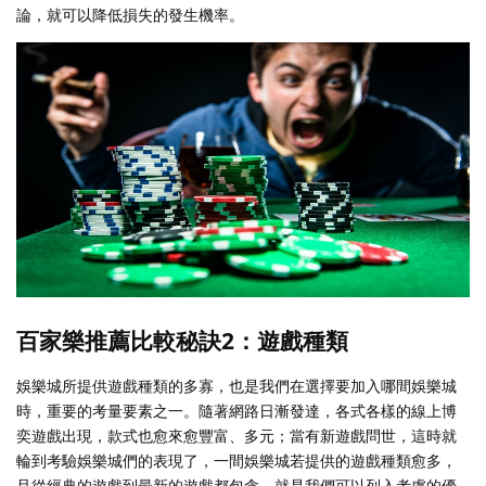
論，就可以降低損失的發生機率。
百家樂推薦比較秘訣2：遊戲種類
娛樂城所提供遊戲種類的多寡，也是我們在選擇要加入哪間娛樂城
時，重要的考量要素之一。隨著網路日漸發達，各式各樣的線上博
奕遊戲出現，款式也愈來愈豐富、多元；當有新遊戲問世，這時就
輪到考驗娛樂城們的表現了，一間娛樂城若提供的遊戲種類愈多，
且從經典的遊戲到最新的遊戲都包含，就是我們可以列入考慮的優