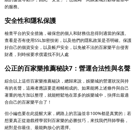
的服務。
安全性和隱私保護
檢查平台的安全措施，確保您的個人和財務信息得到適當的保護。
查看是否有使用SSL加密技術，以及他們的隱私政策是否明確。保護
好自己的個資安全，以及帳戶安全，以免被不法的百家樂平台侵害
財產，到時候要求償還找不到人處
公正的百家樂推薦秘訣7：營運合法性與名聲
綜合以上這些百家樂推薦秘訣，總歸來說，娛樂城的營運狀況與持
有的名聲，這兩者應該要是相輔相成的。如果能將上述條件與自己
著重的地方加以整理，就能輕鬆地在眾多的娛樂城中，抉擇出最適
合自己的百家樂平台了！
但小編也要在此提醒大家，網路上的言論並非100%都是真實的；若
想要真正從遊戲裡學習到百家樂的必勝技巧，來找我們拜師學藝，
絕對是你最佳、最能夠放心的選擇。