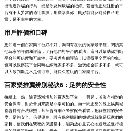
出現過詐騙的行為、或是涉及到欺騙的紀錄。若發現正想註冊的平
台有不太妥當的過往事蹟，那麼恭喜你，剛好就能及時替自己避
雷，是不幸中的大幸。
用戶評價和口碑
想知道一個百家樂平台好不好，詢問有在玩的玩家最準確，閱讀其
他玩家的評價和評論，了解他們對平台的看法。這可以幫助你判斷
平台的可信度和可靠性。要考慮多個評論，以獲得更全面的印象。
也可以觀察該平台同時在線玩家多不多、遊玩總金額多不多，就可
以大致判斷是不是個可靠、能長久遊玩的百家樂平台。
百家樂推薦辨別秘訣6：足夠的安全性
接續上一點，隨著逐漸增加的百家樂平台一一興起，若沒有相對的
安全保障，對於會員來說是非常可怕的。而一間正當的線上娛樂城
都會持有合法牌照，甚至會有網路警察配合看管，把關整體的安全
度。足夠安全、信譽優良、設有保密機制的娛樂城就像是玩家們的
家長，使我們在緊密的保護當中，能夠放心且安心地遊玩並進行後
續的儲值等動作；因此「安全」，也成為一間娛樂城對顧客最基本