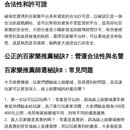
合法性和許可證
確保您選擇的百家樂平台具有適當的合法許可證，以確認它是一個
合法的遊戲網站。這可以幫助你避免不受監管的平台，提高你玩百
家樂的安全性。大部分會是小國家發送的賭博經營許可，有些會標
榜受到某政府核發的執照，選擇百家樂平台時，可以看他是否有執
照、或是執照是否過期，能夠更大保證自己的安全。
公正的百家樂推薦秘訣7：營運合法性與名聲
百家樂推薦篩選秘訣8：常見問題
今天統整幾個，玩家們體驗線上娛樂城，容易遇到的問題，並且讓
玩家可以更加深入，線上娛樂城的好處在哪？
1、第一次玩可以試玩嗎？：答案是可以的，因為線上娛樂城通常都
會提供體驗金給玩家，為了吸引玩家來消費，大多體驗金都為100至
400元之間，依照每家娛樂城不同，則有不同的優惠服務。
2、真人百家樂是真實的嗎？：答案是真實的，因為線上娛樂城會聘
請真實的荷官做線上直播發牌，所以玩家看到的畫面，大多都是真