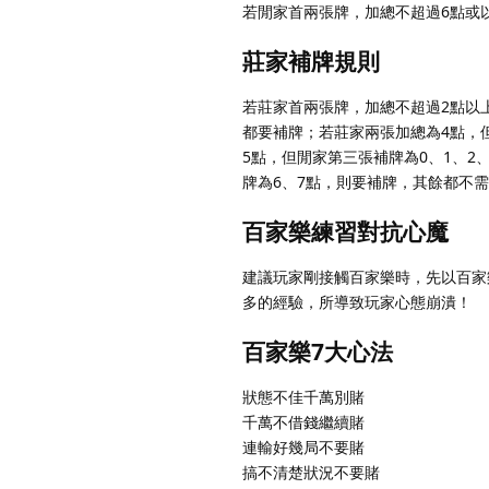
若閒家首兩張牌，加總不超過6點或
莊家補牌規則
若莊家首兩張牌，加總不超過2點以
都要補牌；若莊家兩張加總為4點，
5點，但閒家第三張補牌為0、1、2
牌為6、7點，則要補牌，其餘都不
百家樂練習對抗心魔
建議玩家剛接觸百家樂時，先以百家
多的經驗，所導致玩家心態崩潰！
百家樂7大心法
狀態不佳千萬別賭
千萬不借錢繼續賭
連輸好幾局不要賭
搞不清楚狀況不要賭