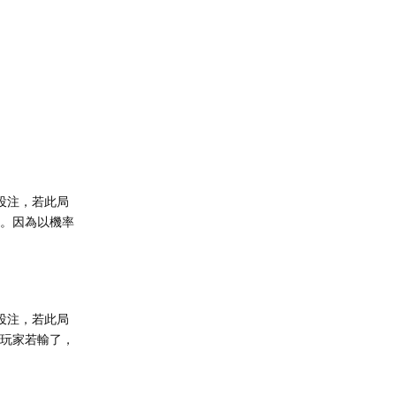
投注，若此局
金。因為以機率
投注，若此局
到玩家若輸了，