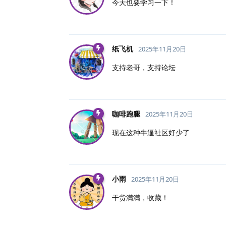
今天也要学习一下！
纸飞机
2025年11月20日
支持老哥，支持论坛
咖啡跑腿
2025年11月20日
现在这种牛逼社区好少了
小雨
2025年11月20日
干货满满，收藏！