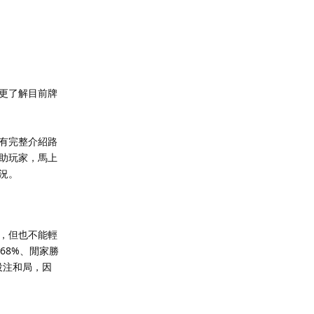
更了解目前牌
有完整介紹路
助玩家，馬上
況。
，但也不能輕
.68%、閒家勝
投注和局，因