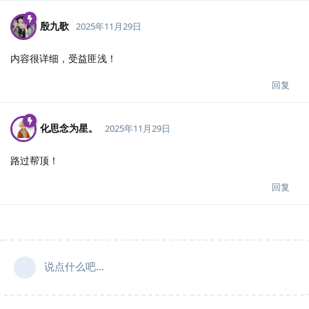
殷九歌
2025年11月29日
内容很详细，受益匪浅！
回复
化思念为星。
2025年11月29日
路过帮顶！
回复
说点什么吧...