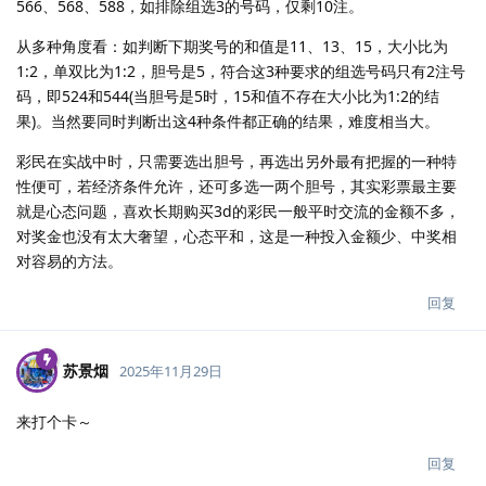
566、568、588，如排除组选3的号码，仅剩10注。
从多种角度看：如判断下期奖号的和值是11、13、15，大小比为
1:2，单双比为1:2，胆号是5，符合这3种要求的组选号码只有2注号
码，即524和544(当胆号是5时，15和值不存在大小比为1:2的结
果)。当然要同时判断出这4种条件都正确的结果，难度相当大。
彩民在实战中时，只需要选出胆号，再选出另外最有把握的一种特
性便可，若经济条件允许，还可多选一两个胆号，其实彩票最主要
就是心态问题，喜欢长期购买3d的彩民一般平时交流的金额不多，
对奖金也没有太大奢望，心态平和，这是一种投入金额少、中奖相
对容易的方法。
回复
苏景烟
2025年11月29日
来打个卡～
回复