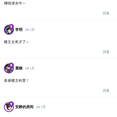
继续潜水中～
回复
李明
24 1月
楼主太有才了～
回复
晨晓
24 1月
多谢楼主科普！
回复
安静的房间
24 1月