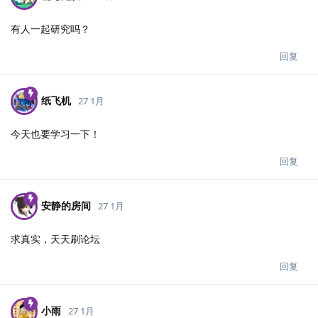
有人一起研究吗？
回复
纸飞机
27 1月
今天也要学习一下！
回复
安静的房间
27 1月
求真实，天天刷论坛
回复
小雨
27 1月