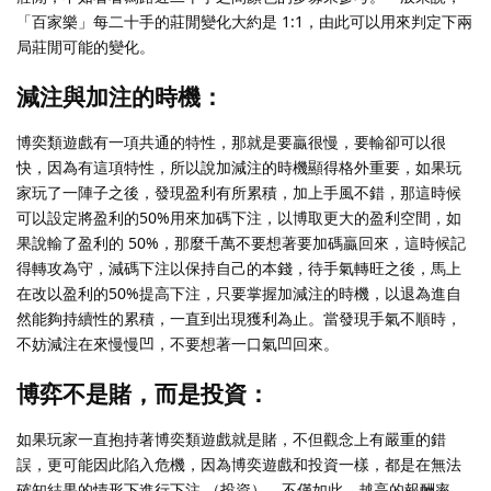
「百家樂」每二十手的莊閒變化大約是 1:1，由此可以用來判定下兩
局莊閒可能的變化。
減注與加注的時機：
博奕類遊戲有一項共通的特性，那就是要贏很慢，要輸卻可以很
快，因為有這項特性，所以說加減注的時機顯得格外重要，如果玩
家玩了一陣子之後，發現盈利有所累積，加上手風不錯，那這時候
可以設定將盈利的50%用來加碼下注，以博取更大的盈利空間，如
果說輸了盈利的 50%，那麼千萬不要想著要加碼贏回來，這時候記
得轉攻為守，減碼下注以保持自己的本錢，待手氣轉旺之後，馬上
在改以盈利的50%提高下注，只要掌握加減注的時機，以退為進自
然能夠持續性的累積，一直到出現獲利為止。當發現手氣不順時，
不妨減注在來慢慢凹，不要想著一口氣凹回來。
博弈不是賭，而是投資：
如果玩家一直抱持著博奕類遊戲就是賭，不但觀念上有嚴重的錯
誤，更可能因此陷入危機，因為博奕遊戲和投資一樣，都是在無法
確知結果的情形下進行下注 （投資），不僅如此，越高的報酬率