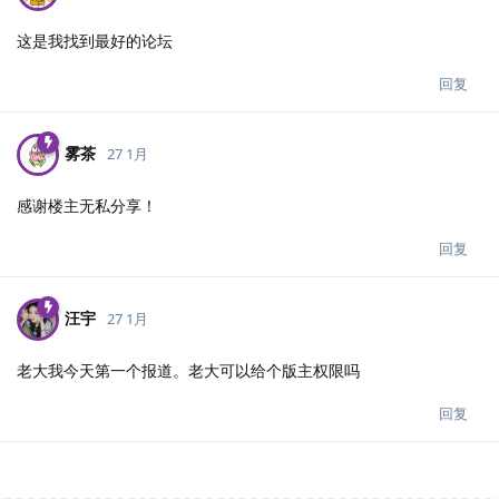
这是我找到最好的论坛
回复
雾茶
27 1月
感谢楼主无私分享！
回复
汪宇
27 1月
老大我今天第一个报道。老大可以给个版主权限吗
回复