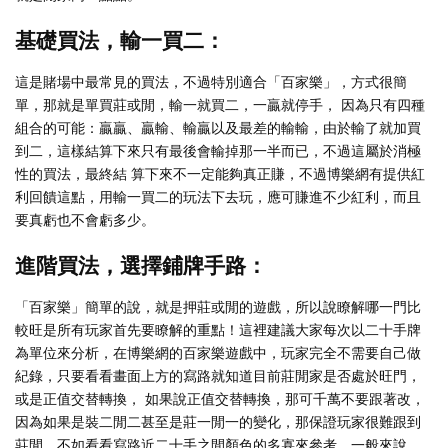
基礎買法，輸一買二：
這是賭場中最常見的買法，不過特別適合「百家樂」，方式很簡
單，那就是單買莊或閒，輸一就買二，一贏就停手， 因為只有四種
組合的可能：贏贏、贏輸、輸贏以及最差的輸輸，由於輸了就加買
到二，這樣結算下來只有最後會輸掉那一半而已，不過這屬於消極
性的買法，最終結 算下來不一定能夠真正賺，不過博樂網有提供紅
利回饋這點，用輸一買二的玩法下去玩，應可賺進不少紅利，而且
要真虧也不會虧多少。
進階買法，選擇鋪牌手路：
「百家樂」簡單的說，就是押莊或閒的遊戲，所以說瞭解哪一門比
較旺是所有玩家首先要瞭解的重點！這裡建議大家每次以二十手牌
為單位來分析，在博樂網的百家樂遊戲中，玩家完全不需要自己做
紀錄，只要看看畫面上方的寫路就知道目前莊閒家是否處於旺門，
或是正值交替轉換， 如果說正值交替轉換，那可千萬不要跟著改，
因為如果是裝二閒二甚至是莊一閒一的變化，那保證玩家很難跟到
莊閒，不如看看寫路近二十手之間顏色的多寡來參考。一般來說，