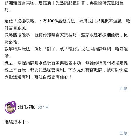
預測難度會高啲。建議新手先熟讀點數計算，再慢慢研究進階技
巧。
迷信「必勝攻略」：冇100%贏錢方法，補牌規則只係概率遊戲，唔
好盲目跟風。
忽略賭場優勢：就算你識晒百家樂技巧，莊家永遠有微細優勢，長
賭必輸。
誤解特殊玩法：例如「對子」或「龍寶」投注同補牌無關，唔好混
淆。
總之，掌握補牌規則係玩百家樂嘅基本功，無論你喺澳門賭場定係
線上平台玩，都要記熟呢套機制。下次見到荷官派牌，就可以快速
判斷邊邊有利，落注自然更有信心！
回复
北门老张
30 1月
继续潜水中～
回复