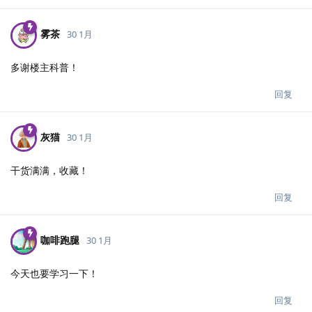
雾茶
30 1月
多谢楼主科普！
回复
灰猫
30 1月
干货满满，收藏！
回复
咖啡跑腿
30 1月
今天也要学习一下！
回复