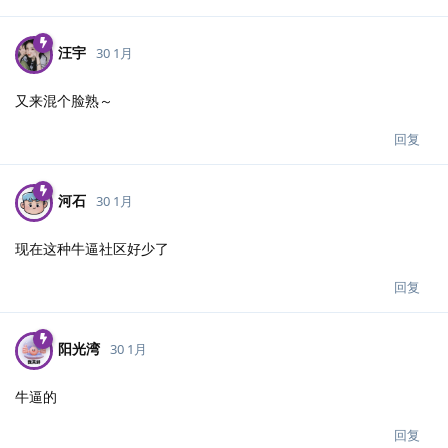
汪宇
30 1月
又来混个脸熟～
回复
河石
30 1月
现在这种牛逼社区好少了
回复
阳光湾
30 1月
牛逼的
回复