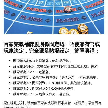
百家樂嘅補牌規則係固定嘅，唔使靠荷官或
玩家決定，完全跟足賭場設定。簡單嚟講：
閒家總點數0-5必須補牌，6或7就停牌。
莊家補牌與否，要睇閒家有冇補牌同埋自己嘅點數。例如：
莊家點數0-2：一定補牌。
莊家點數3：如果閒家補咗張8（唔係0-7），莊家就唔補。
莊家點數4：閒家補到0-1-8-9就停牌，其他情況補牌。
莊家點數5：閒家補到0-1-2-3-8-9就停牌。
莊家點數6-7：自然贏或和局，唔使補。
記住呢啲規則，玩免傭百家樂或競咪百家樂都一樣適用，唔會因為