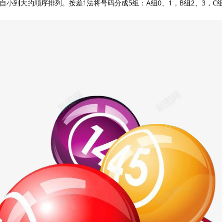
小到大的顺序排列。按差1法将号码分成5组：A组0、1，B组2、3，C组