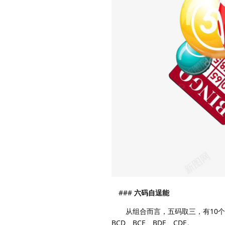
###
六码自逞能
从组合而言，五码取三，有10个组合。
BCD、BCE、BDE、CDE。