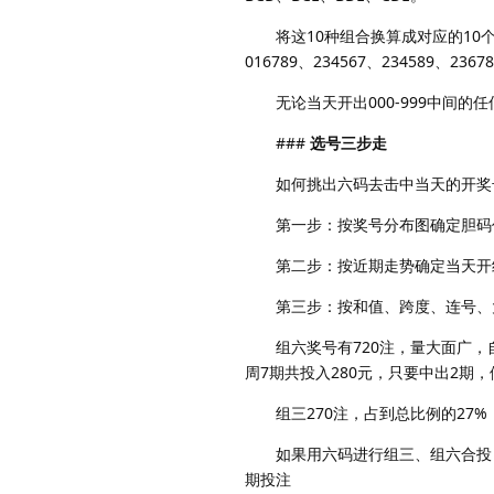
将这10种组合换算成对应的10个六码，0
016789、234567、234589、2
无论当天开出000-999中间的
###
选号三步走
如何挑出六码去击中当天的开奖号
第一步：按奖号分布图确定胆码作
第二步：按近期走势确定当天开
第三步：按和值、跨度、连号、大小
组六奖号有720注，量大面广，自
周7期共投入280元，只要中出2期，
组三270注，占到总比例的27%，
如果用六码进行组三、组六合投，
期投注