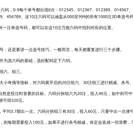
-9每个单号都出现6次：012345、012367、012389、014567、0
36789、456789。这10注六码可以涵盖从000至999的所有1000注3D单选号
任何一注单选号码，都可以在这10注万能六码中找到对应的位置。
，还是要讲一点选号技巧。一般而言，每天都重复进行三个步骤。
为选六码的基础，选好配码定下六码。
组六、组三。
奇偶等指标，对六码展开后的20注组六、30注组三进行精减、杀号
然是投注时首要的目标。六码分拆组六为20注，投入40元，如中则可中得
便可得320元。
平均3.7期出一次。六码分拆组三有30注，投入60元，只要中出一次便可
则每期需要投入100元，如果不进行杀号精减，肯定会造成一些浪费，