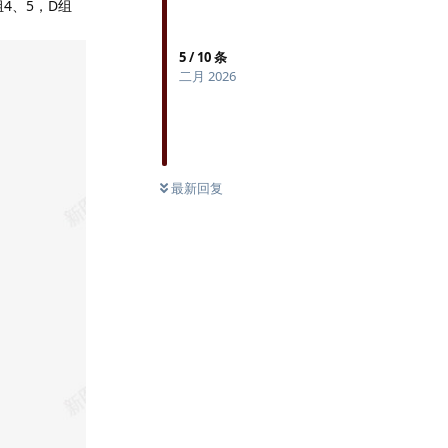
4、5，D组
5
/
10
条
二月 2026
最新回复