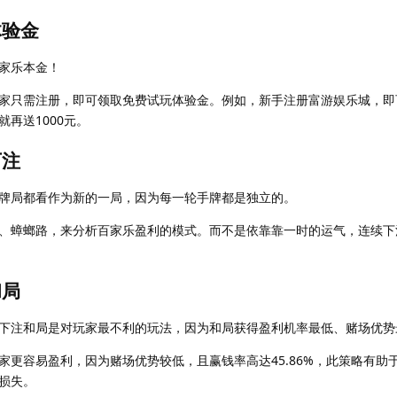
体验金
家乐本金！
家只需注册，即可领取免费试玩体验金。例如，新手注册富游娱乐城，即
就再送1000元。
下注
牌局都看作为新的一局，因为每一轮手牌都是独立的。
、蟑螂路，来分析百家乐盈利的模式。而不是依靠靠一时的运气，连续下
和局
下注和局是对玩家最不利的玩法，因为和局获得盈利机率最低、赌场优势
家更容易盈利，因为赌场优势较低，且赢钱率高达45.86%，此策略有助
损失。