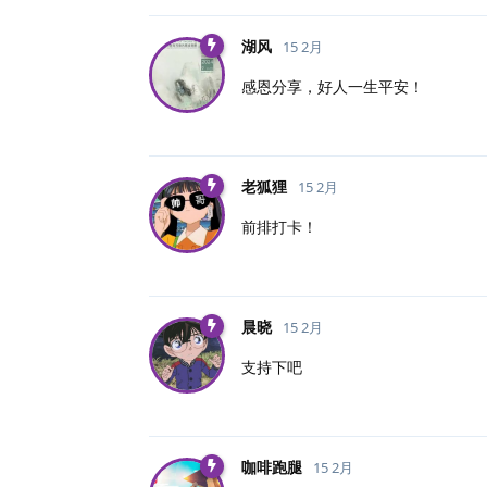
湖风
15 2月
感恩分享，好人一生平安！
老狐狸
15 2月
前排打卡！
晨晓
15 2月
支持下吧
咖啡跑腿
15 2月