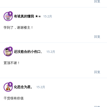
回复
有谁真的懂我 ★≈
15 2月
学到了，谢谢楼主！
回复
还没愈合的小伤口、
15 2月
置顶不谢！
回复
化思念为星。
15 2月
干货很有价值