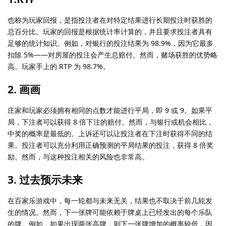
也称为玩家回报，是指投注者在对特定结果进行长期投注时获胜的
总百分比。玩家的回报是根据统计率计算的，并且要求投注者具有
足够的统计知识。例如，对银行的投注结果为 98.9%，因为它最多
扣除 5%——对房屋的投注会产生总赔付。然而，赌场获胜的优势略
高。玩家手上的 RTP 为 98.7%。
2. 画画
庄家和玩家必须拥有相同的点数才能进行平局，即 9 或 9。如果平
局，下注者可以获得 8 倍下注的赔付。然而，与银行或机会相比，
中奖的概率是最低的。上诉还可以让投注者在下注时获得不同的结
果。投注者可以充分利用正确预测的平局结果的投注，获得 8 倍奖
励。然而，与这种投注相关的风险也非常高。
3. 过去预示未来
在百家乐游戏中，每一轮都与未来无关，结果也不取决于前几轮发
生的情况。然而，下一张牌可能依赖于牌桌上已经发出的每个乐队
的牌。例如，如果出现两张高牌，则下一张牌增加的概率较低，因