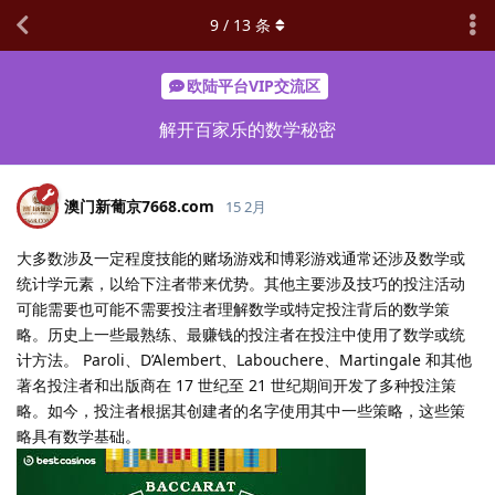
9
/
13
条
欧陆平台VIP交流区
解开百家乐的数学秘密
澳门新葡京7668.​com
15 2月
大多数涉及一定程度技能的赌场游戏和博彩游戏通常还涉及数学或
统计学元素，以给下注者带来优势。其他主要涉及技巧的投注活动
可能需要也可能不需要投注者理解数学或特定投注背后的数学策
略。历史上一些最熟练、最赚钱的投注者在投注中使用了数学或统
计方法。 Paroli、D’Alembert、Labouchere、Martingale 和其他
著名投注者和出版商在 17 世纪至 21 世纪期间开发了多种投注策
略。如今，投注者根据其创建者的名字使用其中一些策略，这些策
略具有数学基础。