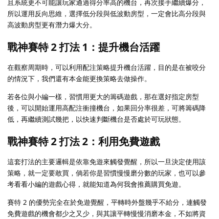
且系統更不可能讓玩家通過得分率高的機台，再次接手繼續爆分，
所以運用反向思維，選擇低分段與低波動房型，一定會比高分段與
高波動房型更有潛力爆大分。
戰神賽特 2 打法 1：提升機台活躍
在觀察周期時，可以利用配注策略提升機台活躍，目的是在被咬分
的情況下，我們還有本金能更換策略去做操作。
若各位與小編一樣，習慣用更大的籌碼遊戲，那在選好指定房型
後，可以開始運用高配注衝撞機台，如果回分率很差，可將籌碼降
低，再繼續測試幾把，以快速判斷機台是否處於可玩狀態。
戰神賽特 2 打法 2：利用免費遊戲
這套打法的主要邏輯是依靠免遊來觸發覺醒，所以一旦決定使用該
策略，就一定要敢買，倘若你是習慣慢慢磨分數的玩家，也可以參
考看看小編的遊戲心得，就能知道為何我會推薦購買免遊。
賽特 2 的優勢完全在於免遊覺醒，平轉時外盤幾乎不給分，連觸發
免費遊戲的機會都少之又少，與其讓平轉慢慢消磨本金，不如將資