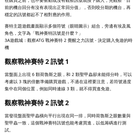
在購買之前，也不要衝動或沒有觀察訊號就按下購入，先觀察「目
前的機台回分有沒有表現出正常回分值」，否則咬分期的機台，再
穩定的訊號都起不了相對應的作用。
賽特主題遊戲畫面顯示多個符號（眼睛圖示）組合，旁邊有埃及風
角色，文字為「戰神賽特訊號是什麼？」
3A遊戲城：觀察ATG 戰神賽特 2 覺醒之力訊號 - 決定購入免遊的時
機
觀察戰神賽特 2 訊號 1
當盤面上出現 6 顆荷魯斯之眼，和 2 顆聖甲蟲卻未能得分時，可以
考慮以 3 塊的倍數準備購買遊戲，不過在這裡要注意，若符號過度
集中在同個位置，例如同時連線 3 顆，就不得買進免遊。
觀察戰神賽特 2 訊號 2
當發現盤面聖甲蟲橫向平行出現在同一排，同時荷魯斯之眼數量與
聖甲蟲一致，這個戰神賽特訊號也能考慮買進，以低籌碼進行測
試。