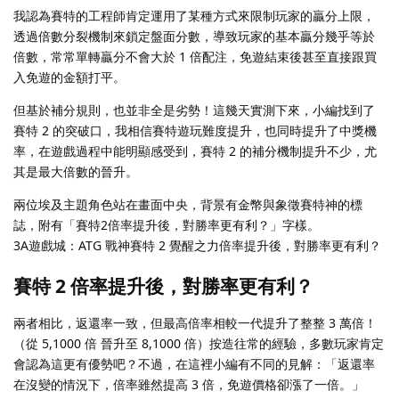
我認為賽特的工程師肯定運用了某種方式來限制玩家的贏分上限，
透過倍數分裂機制來鎖定盤面分數，導致玩家的基本贏分幾乎等於
倍數，常常單轉贏分不會大於 1 倍配注，免遊結束後甚至直接跟買
入免遊的金額打平。
但基於補分規則，也並非全是劣勢！這幾天實測下來，小編找到了
賽特 2 的突破口，我相信賽特遊玩難度提升，也同時提升了中獎機
率，在遊戲過程中能明顯感受到，賽特 2 的補分機制提升不少，尤
其是最大倍數的晉升。
兩位埃及主題角色站在畫面中央，背景有金幣與象徵賽特神的標
誌，附有「賽特2倍率提升後，對勝率更有利？」字樣。
3A遊戲城：ATG 戰神賽特 2 覺醒之力倍率提升後，對勝率更有利？
賽特 2 倍率提升後，對勝率更有利？
兩者相比，返還率一致，但最高倍率相較一代提升了整整 3 萬倍！
（從 5,1000 倍 晉升至 8,1000 倍）按造往常的經驗，多數玩家肯定
會認為這更有優勢吧？不過，在這裡小編有不同的見解：「返還率
在沒變的情況下，倍率雖然提高 3 倍，免遊價格卻漲了一倍。」