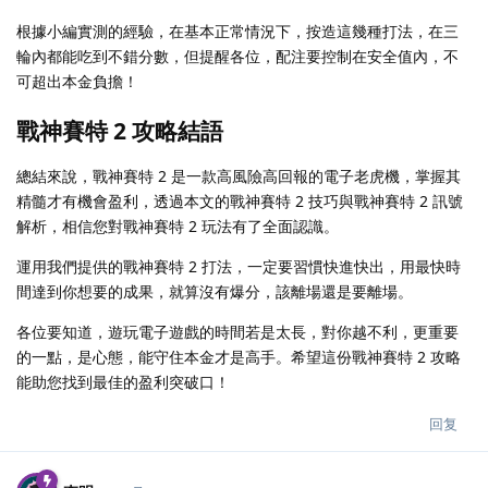
根據小編實測的經驗，在基本正常情況下，按造這幾種打法，在三
輪內都能吃到不錯分數，但提醒各位，配注要控制在安全值內，不
可超出本金負擔！
戰神賽特 2 攻略結語
總結來說，戰神賽特 2 是一款高風險高回報的電子老虎機，掌握其
精髓才有機會盈利，透過本文的戰神賽特 2 技巧與戰神賽特 2 訊號
解析，相信您對戰神賽特 2 玩法有了全面認識。
運用我們提供的戰神賽特 2 打法，一定要習慣快進快出，用最快時
間達到你想要的成果，就算沒有爆分，該離場還是要離場。
各位要知道，遊玩電子遊戲的時間若是太長，對你越不利，更重要
的一點，是心態，能守住本金才是高手。希望這份戰神賽特 2 攻略
能助您找到最佳的盈利突破口！
回复