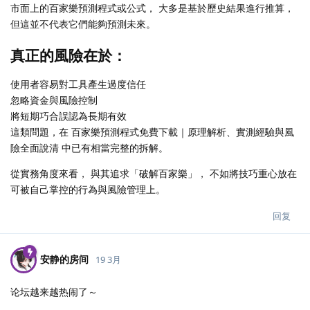
市面上的百家樂預測程式或公式， 大多是基於歷史結果進行推算，
但這並不代表它們能夠預測未來。
真正的風險在於：
使用者容易對工具產生過度信任
忽略資金與風險控制
將短期巧合誤認為長期有效
這類問題，在 百家樂預測程式免費下載｜原理解析、實測經驗與風
險全面說清 中已有相當完整的拆解。
從實務角度來看， 與其追求「破解百家樂」， 不如將技巧重心放在
可被自己掌控的行為與風險管理上。
回复
安静的房间
19 3月
论坛越来越热闹了～