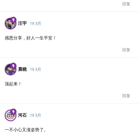
回复
汪宇
19 3月
感恩分享，好人一生平安！
回复
晨晓
19 3月
顶起来！
回复
河石
19 3月
一不小心又涨姿势了。