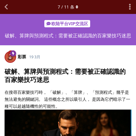
7
/
11
条
欧陆平台VIP交流区
破解、算牌與預測程式：需要被正確認識的百家樂技巧迷思
彩票
19 3月
破解、算牌與預測程式：需要被正確認識的
百家樂技巧迷思
在搜尋百家樂技巧時， 「破解」、「算牌」、「預測程式」幾乎是
無法避免的關鍵詞。 這些概念之所以吸引人， 是因為它們暗示了一
種可以超越隨機性的可能性。