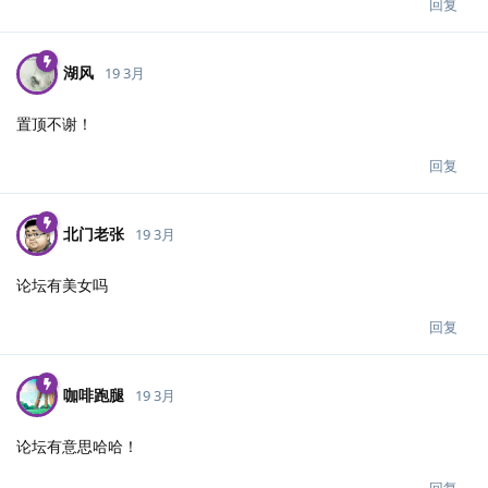
回复
湖风
19 3月
置顶不谢！
回复
北门老张
19 3月
论坛有美女吗
回复
咖啡跑腿
19 3月
论坛有意思哈哈！
回复