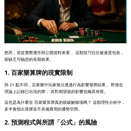
然而，若從實際運作與公開資料來看， 這類技巧往往被過度包裝，
卻缺乏可驗證的長期效果。
1. 百家樂算牌的現實限制
與 21 點不同，百家樂中玩家無法透過行為影響發牌結果， 即便在
理論上記錄已出現的牌， 其對期望值的影響也極其有限。
這也是為什麼在 百家樂算牌真的能破解賭場嗎？ 這類理性分析中，
多半會指出算牌並不具備實用的優勢空間。
2. 預測程式與所謂「公式」的風險