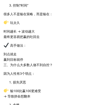
控制“时间”
很多人不是输在策略，而是输在：
玩太久
时间越长 → 波动越大
最终更容易把赢的吐回去
高手做法：
到点就走
赢到目标就停
三、为什么大多数人做不到自控？
因为人性有3个弱点：
损失厌恶
输100比赢100更难受
→ 导致拼命想翻本
贪婪