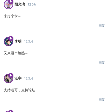
阳光湾
12 5月
来打个卡～
回复
李明
12 5月
又来混个脸熟～
回复
汪宇
12 5月
支持老哥，支持论坛
回复