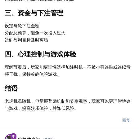
三、资金与下注管理
设定每轮下注金额
分配总预算，避免一次投入过大
达到盈利目标及时离场
四、心理控制与游戏体验
理解节奏后，玩家能更理性选择加注时机，不被小额连胜或连续亏
损干扰，保持冷静体验游戏。
结语
老虎机虽随机，但掌握奖励机制和节奏观察，玩家可以更理智地参
与游戏，提高娱乐体验，并降低风险。
回复