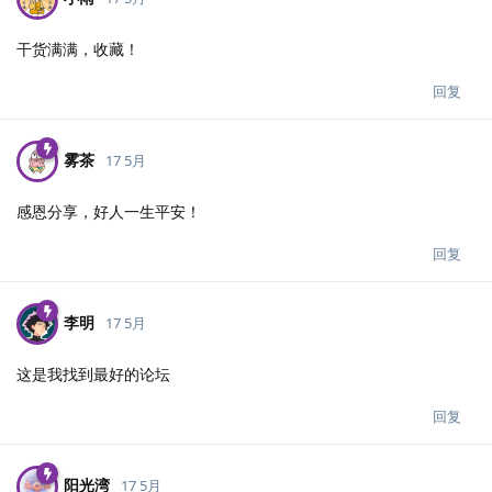
干货满满，收藏！
回复
雾茶
17 5月
感恩分享，好人一生平安！
回复
李明
17 5月
这是我找到最好的论坛
回复
阳光湾
17 5月