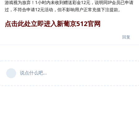
游戏视为放弃！1小时内未收到赠送彩金12元，说明同IP会员已申请
过，不符合申请12元活动，但不影响用户正常充值下注提款。
点击此处立即进入新葡京512官网
回复
说点什么吧...