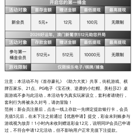
注意：本活动不与《首存豪礼》《助力大奖》共享，街机游戏、棋
牌百家乐、21点、PG电子《宝石侠、逆袭的小红帽、美杜莎2》桌
面游戏不参与此活动，本活动专为真实玩家设立，套利者请绕行，
套利行为将被永久封号，请勿冒险！
范例：新会员注册后，点击一线上存款一先绑定提款银行卡，会员
充值5元后，在未下注之前通过【优惠申请】提交，彩金未到账参与
游戏视为放弃！1小时内未收到赠送彩金12元，说明同IP会员已申请
过，不符合申请12元活动，但不影响用户正常充值下注提款。