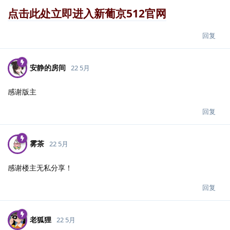
点击此处立即进入新葡京512官网
回复
安静的房间
22 5月
感谢版主
回复
雾茶
22 5月
感谢楼主无私分享！
回复
老狐狸
22 5月