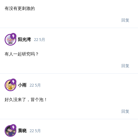
有没有更刺激的
回复
阳光湾
22 5月
有人一起研究吗？
回复
小雨
22 5月
好久没来了，冒个泡！
回复
晨晓
22 5月