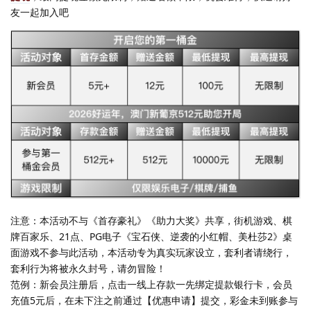
友一起加入吧
注意：本活动不与《首存豪礼》《助力大奖》共享，街机游戏、棋
牌百家乐、21点、PG电子《宝石侠、逆袭的小红帽、美杜莎2》桌
面游戏不参与此活动，本活动专为真实玩家设立，套利者请绕行，
套利行为将被永久封号，请勿冒险！
范例：新会员注册后，点击一线上存款一先绑定提款银行卡，会员
充值5元后，在未下注之前通过【优惠申请】提交，彩金未到账参与