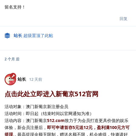
留名支持！
回复
站长
超级置顶了此帖
2 个月
后
站长
12 天前
点击此处立即进入新葡京512官网
活动对象：澳门新葡京新注册会员
活动时间：即日起（结束时间以官网通知为准）
活动内容：澳门新葡京
512.com
致力于为会员打造更具价值的娱乐
体验，新会员注册后，
即可申请首存5元送12元，盈利满100元方可
提现
，最高提现金额无限制，赠送名额不限，机会难得，快邀请好