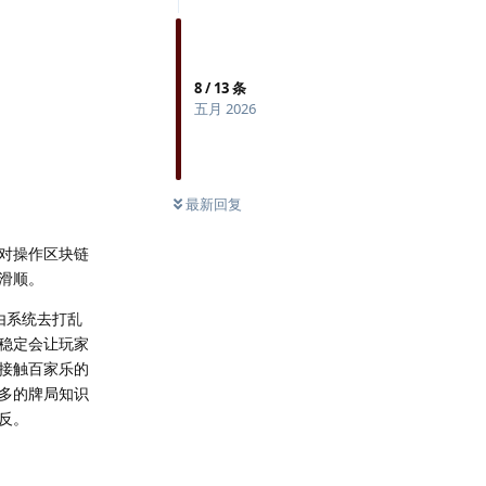
8
/
13
条
五月 2026
最新回复
对操作区块链
滑顺。
由系统去打乱
稳定会让玩家
接触百家乐的
多的牌局知识
反。