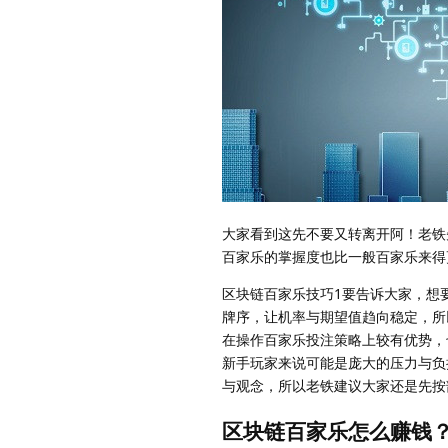
大家看到这先不要又转离开阿！老铁
百家乐的掌握度也比一般百家乐来得
区块链百家乐技巧1要告诉大家，想
牌序，让机率与期望值趋向稳定，所
在操作百家乐投注策略上较有优势，
新手玩家来说可能是庞大的压力与负
与观念，所以老铁建议大家还是先按
区块链百家乐怎么赚钱