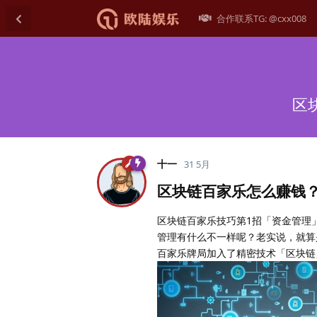
合作联系TG: @cxx008
区
十一
31 5月
区块链百家乐怎么赚钱
区块链百家乐技巧第1招「资金管理
管理有什么不一样呢？老实说，就算
百家乐牌局加入了精密技术「区块链