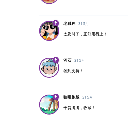
老狐狸
31 5月
太及时了，正好用得上！
河石
31 5月
签到支持！
咖啡跑腿
31 5月
干货满满，收藏！