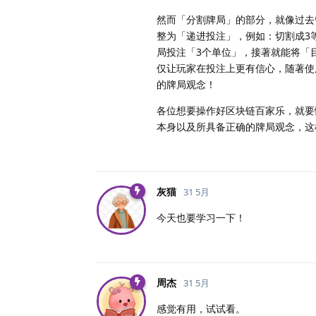
然而「分割牌局」的部分，就像过去
整为「递进投注」，例如：切割成3等
局投注「3个单位」，接著就能将「
仅让玩家在投注上更有信心，随著使
的牌局观念！
各位想要操作好区块链百家乐，就要
本身以及所具备正确的牌局观念，这
灰猫
31 5月
今天也要学习一下！
周杰
31 5月
感觉有用，试试看。