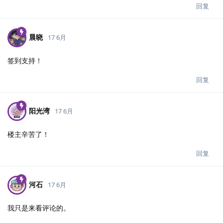
回复
晨晓
17 6月
签到支持！
回复
阳光湾
17 6月
楼主辛苦了！
回复
河石
17 6月
我只是来看评论的。