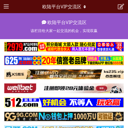
欧陆平台VIP交流区
欧陆平台VIP交流区
该栏目给大家一起交流的机会，实现双赢