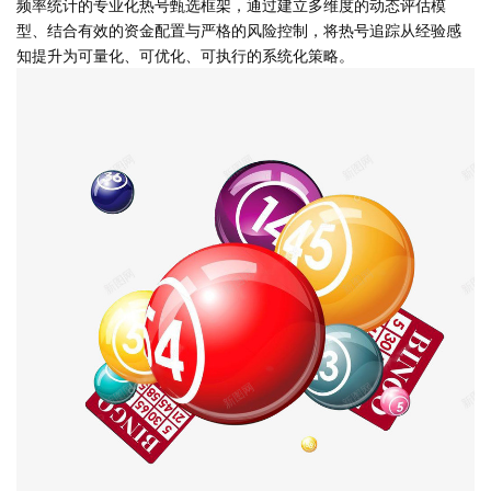
频率统计的专业化热号甄选框架，通过建立多维度的动态评估模
型、结合有效的资金配置与严格的风险控制，将热号追踪从经验感
知提升为可量化、可优化、可执行的系统化策略。