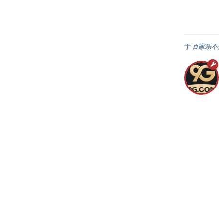
于
百家乐不