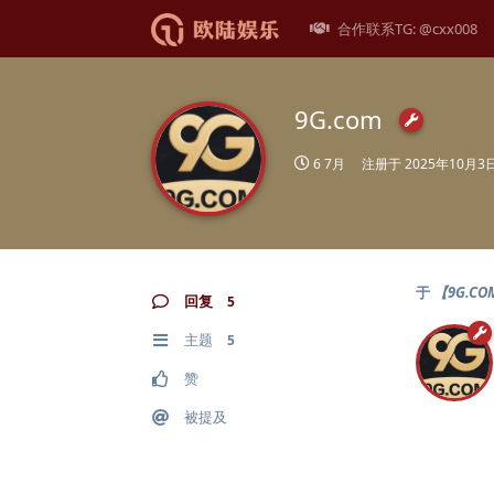
合作联系TG: @cxx008
9G.​com
6 7月
注册于
2025年10月3
于
【9G.C
回复
5
主题
5
赞
被提及